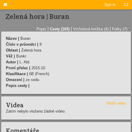

Sign in
CZ
Zelená hora | Buran
|
|
|
Popis
Cesty (165)
Vrcholová knížka (4)
Fotky (7)
Název |
Buran
Číslo v průvodci |
9
Oblast |
Zelená hora
Věž |
Bunkr
Autor |
L. Abt
První přelez |
2015-10
Klasifikace |
6B (French)
Omezení |
ze sedu
Popis cesty |
Videa
Vložit video
Zatím nebylo vloženo žádné video.
Komentáře