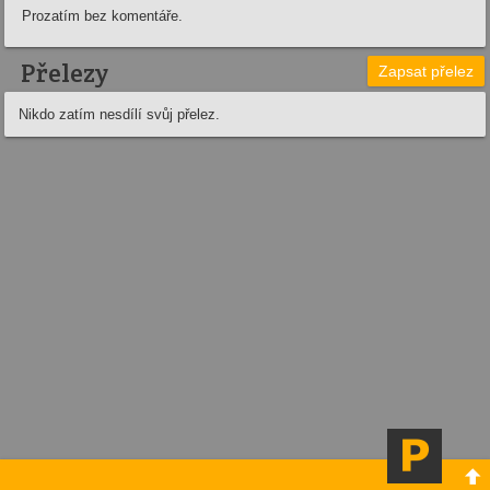
Prozatím bez komentáře.
Přelezy
Zapsat přelez
Nikdo zatím nesdílí svůj přelez.
