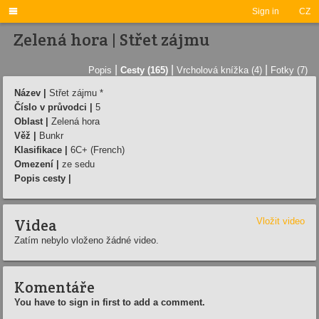

Sign in
CZ
Zelená hora | Střet zájmu
|
|
|
Popis
Cesty (165)
Vrcholová knížka (4)
Fotky (7)
Název |
Střet zájmu *
Číslo v průvodci |
5
Oblast |
Zelená hora
Věž |
Bunkr
Klasifikace |
6C+ (French)
Omezení |
ze sedu
Popis cesty |
Videa
Vložit video
Zatím nebylo vloženo žádné video.
Komentáře
You have to sign in first to add a comment.