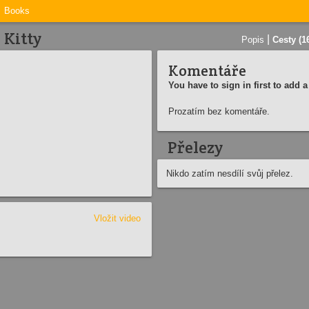
Books
 Kitty
|
Popis
Cesty (1
Komentáře
You have to sign in first to add
Prozatím bez komentáře.
Přelezy
Nikdo zatím nesdílí svůj přelez.
Vložit video