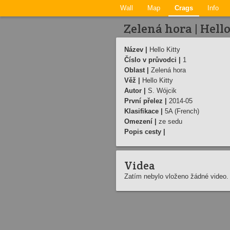
Wall
Map
Crags
Info
Zelená hora | Hello
Název |
Hello Kitty
Číslo v průvodci |
1
Oblast |
Zelená hora
Věž |
Hello Kitty
Autor |
S. Wójcik
První přelez |
2014-05
Klasifikace |
5A (French)
Omezení |
ze sedu
Popis cesty |
Videa
Zatím nebylo vloženo žádné video.