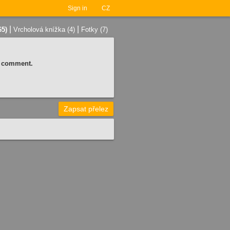
Sign in
CZ
|
|
65)
Vrcholová knížka (4)
Fotky (7)
 a comment.
Zapsat přelez