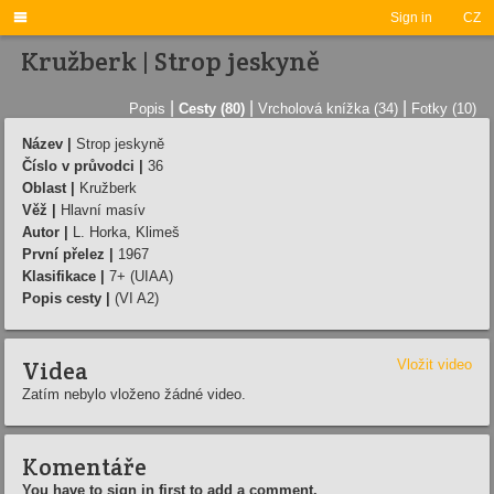

Sign in
CZ
Kružberk | Strop jeskyně
|
|
|
Popis
Cesty (80)
Vrcholová knížka (34)
Fotky (10)
Název |
Strop jeskyně
Číslo v průvodci |
36
Oblast |
Kružberk
Věž |
Hlavní masív
Autor |
L. Horka, Klimeš
První přelez |
1967
Klasifikace |
7+ (UIAA)
Popis cesty |
(VI A2)
Videa
Vložit video
Zatím nebylo vloženo žádné video.
Komentáře
You have to sign in first to add a comment.