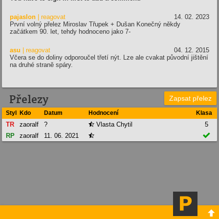
pajaslon
| reagovat
14. 02. 2023
První volný přelez Miroslav Třupek + Dušan Konečný někdy
začátkem 90. let, tehdy hodnoceno jako 7-
asu
| reagovat
04. 12. 2015
Včera se do doliny odporoučel třetí nýt. Lze ale cvakat původní jištění
na druhé straně spáry.
Přelezy
Zapsat přelez
Styl
Kdo
Datum
Hodnocení
Klasa
TR
zaoralf
?
Vlasta Chytil
5


RP
zaoralf
11. 06. 2021

