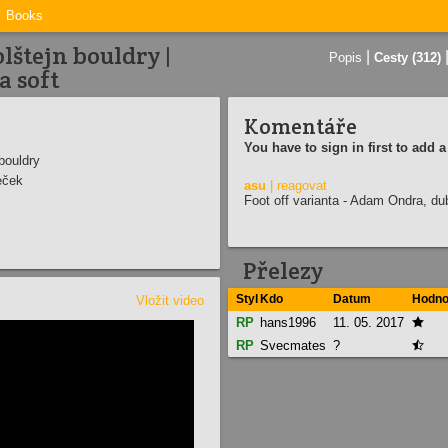
Books
lštejn bouldry |
|
Popis
Cesty (312)
a soft
Komentáře
You have to sign in first to add
bouldry
eček
asu
| reagovat
Foot off varianta - Adam Ondra, du
Přelezy
Styl
Kdo
Datum
Hodno
Vložit video
RP
hans1996
11. 05. 2017

RP
Svecmates
?
