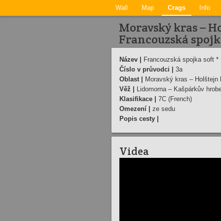
Wall
Map
Crags
Info
Moravský kras – Ho
Francouzská spojk
Název |
Francouzská spojka soft *
Číslo v průvodci |
3a
Oblast |
Moravský kras – Holštejn 
Věž |
Lidomorna – Kašpárkův hrob
Klasifikace |
7C (French)
Omezení |
ze sedu
Popis cesty |
Videa