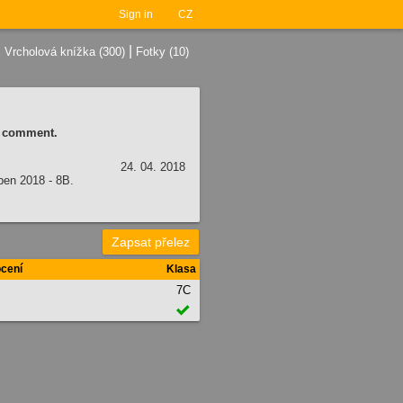
Sign in
CZ
|
|
Vrcholová knížka (300)
Fotky (10)
 a comment.
24. 04. 2018
ben 2018 - 8B.
Zapsat přelez
cení
Klasa
7C
