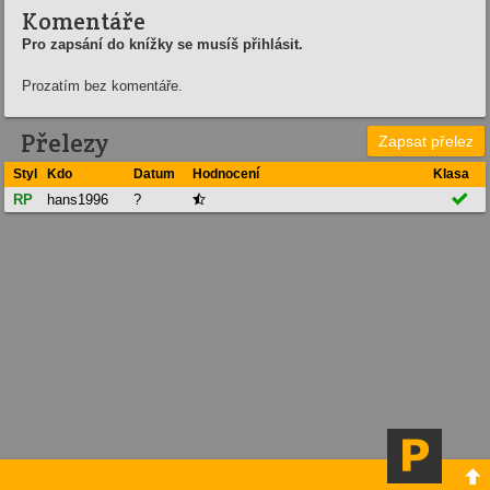
Komentáře
Pro zapsání do knížky se musíš přihlásit.
Prozatím bez komentáře.
Přelezy
Zapsat přelez
Styl
Kdo
Datum
Hodnocení
Klasa

RP
hans1996
?

