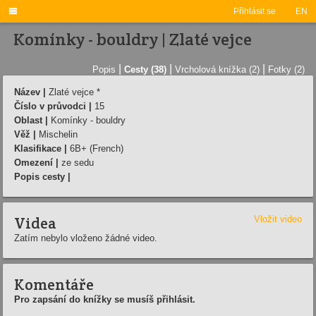

Přihlásit se
EN
Komínky - bouldry | Zlaté vejce
|
|
|
Popis
Cesty (38)
Vrcholová knížka (2)
Fotky (2)
Název |
Zlaté vejce *
Číslo v průvodci |
15
Oblast |
Komínky - bouldry
Věž |
Mischelin
Klasifikace |
6B+ (French)
Omezení |
ze sedu
Popis cesty |
Videa
Vložit video
Zatím nebylo vloženo žádné video.
Komentáře
Pro zapsání do knížky se musíš přihlásit.