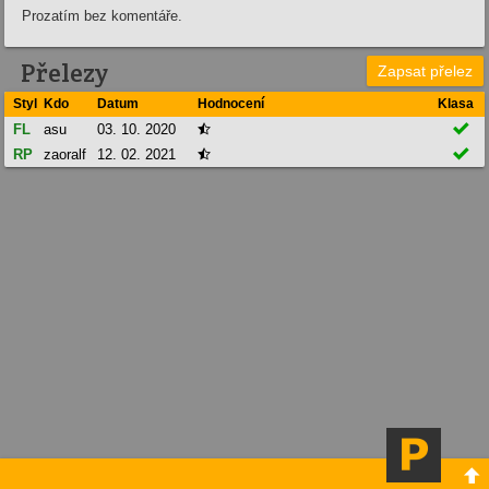
Prozatím bez komentáře.
Přelezy
Zapsat přelez
Styl
Kdo
Datum
Hodnocení
Klasa

FL
asu
03. 10. 2020


RP
zaoralf
12. 02. 2021

