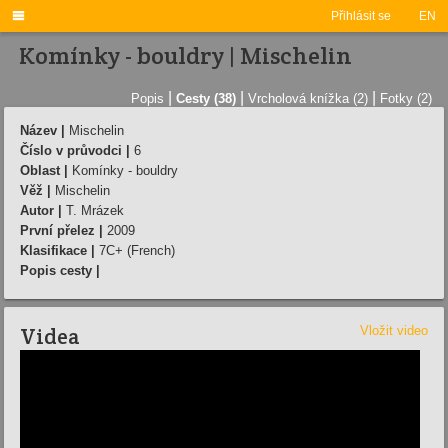

Přihlásit se
EN
Komínky - bouldry | Mischelin
|
|
|
Popis
Cesty (38)
Vrcholová knížka (2)
Fotky (2)
Název |
Mischelin
Číslo v průvodci |
6
Oblast |
Komínky - bouldry
Věž |
Mischelin
Autor |
T. Mrázek
První přelez |
2009
Klasifikace |
7C+ (French)
Popis cesty |
Videa
Vložit video