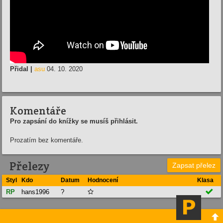
Přidal |
asu
04. 10. 2020
Komentáře
Pro zapsání do knížky se musíš přihlásit.
Prozatím bez komentáře.
Přelezy
Zapsat přelez
Styl
Kdo
Datum
Hodnocení
Klasa

RP
hans1996
?

