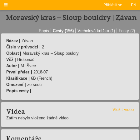

Přihlásit se
EN
Moravský kras – Sloup bouldry | Závan
|
|
|
Popis
Cesty (156)
Vrcholová knížka (1)
Fotky (2)
Název |
Závan
Číslo v průvodci |
2
Oblast |
Moravský kras – Sloup bouldry
Věž |
Hřebenáč
Autor |
M. Švec
První přelez |
2018-07
Klasifikace |
6B (French)
Omezení |
ze sedu
Popis cesty |
Videa
Vložit video
Zatím nebylo vloženo žádné video.
Komentáře