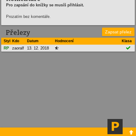
Pro zapsání do knížky se musíš přihlásit.
Prozatím bez komentáře.
Přelezy
Zapsat přelez
Styl
Kdo
Datum
Hodnocení
Klasa

RP
zaoralf
13. 12. 2018

