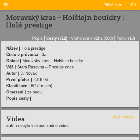

Přihlásit se
EN
Moravský kras – Holštejn bouldry |
Holá prestige
|
|
|
Popis
Cesty (312)
Vrcholová knížka (300)
Fotky (10)
Název |
Holá prestige
Číslo v průvodci |
3a
Oblast |
Moravský kras – Holštejn bouldry
Věž |
Stará Rasovna – Prestige once
Autor |
J. Novák
První přelez |
2018-06
Klasifikace |
6C (French)
Omezení |
ze sedu
Popis cesty |
Videa
Vložit video
Zatím nebylo vloženo žádné video.