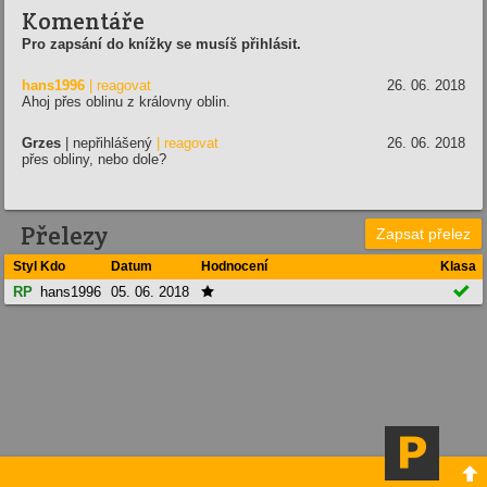
Komentáře
Pro zapsání do knížky se musíš přihlásit.
hans1996
| reagovat
26. 06. 2018
Ahoj přes oblinu z královny oblin.
Grzes
| nepřihlášený
| reagovat
26. 06. 2018
přes obliny, nebo dole?
Přelezy
Zapsat přelez
Styl
Kdo
Datum
Hodnocení
Klasa

RP
hans1996
05. 06. 2018

