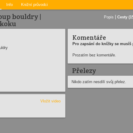
Info
Knižní průvodci
oup bouldry |
|
Popis
Cesty (1
skoku
Komentáře
Pro zapsání do knížky se musíš p
uldry
Prozatím bez komentáře.
Přelezy
Nikdo zatím nesdílí svůj přelez.
Vložit video