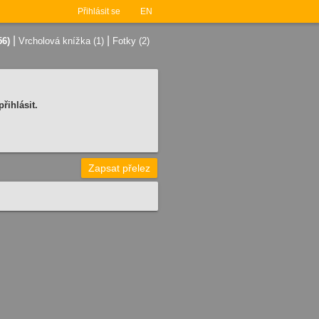
Přihlásit se
EN
|
|
56)
Vrcholová knížka (1)
Fotky (2)
řihlásit.
Zapsat přelez