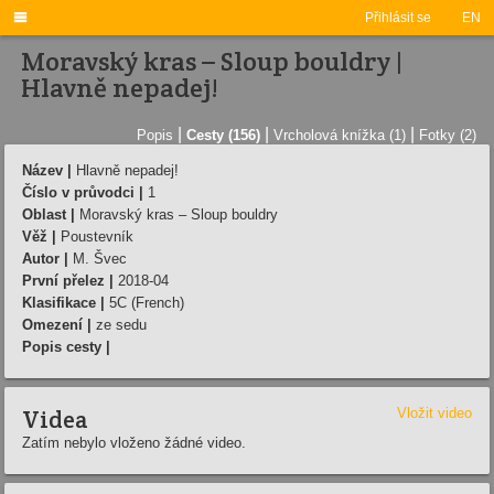

Přihlásit se
EN
Moravský kras – Sloup bouldry |
Hlavně nepadej!
|
|
|
Popis
Cesty (156)
Vrcholová knížka (1)
Fotky (2)
Název |
Hlavně nepadej!
Číslo v průvodci |
1
Oblast |
Moravský kras – Sloup bouldry
Věž |
Poustevník
Autor |
M. Švec
První přelez |
2018-04
Klasifikace |
5C (French)
Omezení |
ze sedu
Popis cesty |
Videa
Vložit video
Zatím nebylo vloženo žádné video.