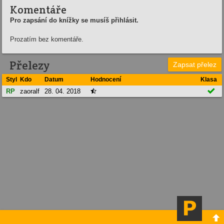
Komentáře
Pro zapsání do knížky se musíš přihlásit.
Prozatím bez komentáře.
Přelezy
Zapsat přelez
Styl
Kdo
Datum
Hodnocení
Klasa

RP
zaoralf
28. 04. 2018

