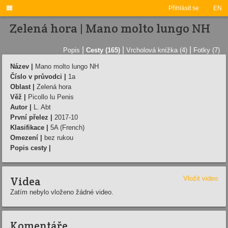

Přihlásit se
EN
Zelená hora | Mano molto lungo NH
|
|
|
Popis
Cesty (165)
Vrcholová knížka (4)
Fotky (7)
Název |
Mano molto lungo NH
Číslo v průvodci |
1a
Oblast |
Zelená hora
Věž |
Picollo lu Penis
Autor |
L. Abt
První přelez |
2017-10
Klasifikace |
5A (French)
Omezení |
bez rukou
Popis cesty |
Videa
Vložit video
Zatím nebylo vloženo žádné video.
Komentáře