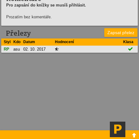
Pro zapsání do knížky se musíš přihlásit.
Prozatím bez komentáře.
Přelezy
Zapsat přelez
Styl
Kdo
Datum
Hodnocení
Klasa

RP
asu
02. 10. 2017

