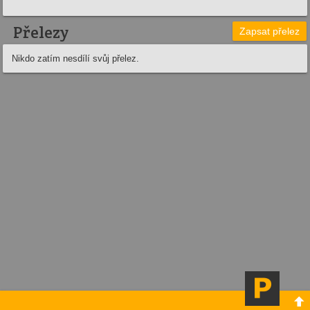
Přelezy
Zapsat přelez
Nikdo zatím nesdílí svůj přelez.
