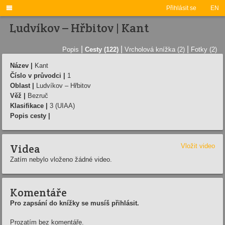

Přihlásit se
EN
Ludvíkov – Hřbitov | Kant
|
|
|
Popis
Cesty (122)
Vrcholová knížka (2)
Fotky (2)
Název |
Kant
Číslo v průvodci |
1
Oblast |
Ludvíkov – Hřbitov
Věž |
Bezruč
Klasifikace |
3 (UIAA)
Popis cesty |
Videa
Vložit video
Zatím nebylo vloženo žádné video.
Komentáře
Pro zapsání do knížky se musíš přihlásit.
Prozatím bez komentáře.