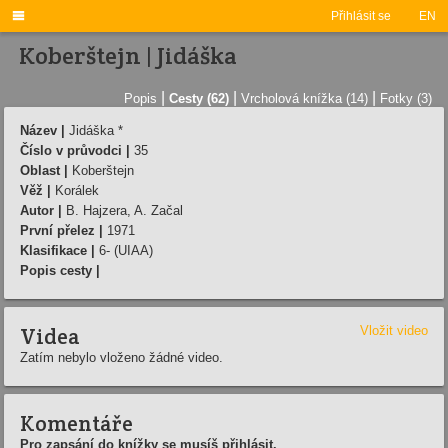

Přihlásit se
EN
Koberštejn | Jidáška
|
|
|
Popis
Cesty (62)
Vrcholová knížka (14)
Fotky (3)
Název |
Jidáška *
Číslo v průvodci |
35
Oblast |
Koberštejn
Věž |
Korálek
Autor |
B. Hajzera, A. Začal
První přelez |
1971
Klasifikace |
6- (UIAA)
Popis cesty |
Videa
Vložit video
Zatím nebylo vloženo žádné video.
Komentáře
Pro zapsání do knížky se musíš přihlásit.