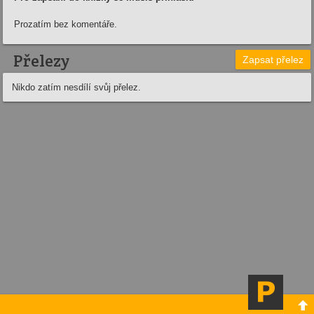
Prozatím bez komentáře.
Přelezy
Zapsat přelez
Nikdo zatím nesdílí svůj přelez.
