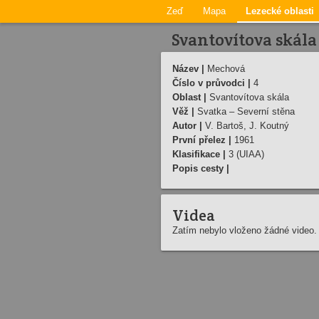
Zeď
Mapa
Lezecké oblasti
Svantovítova skála
Název |
Mechová
Číslo v průvodci |
4
Oblast |
Svantovítova skála
Věž |
Svatka – Severní stěna
Autor |
V. Bartoš, J. Koutný
První přelez |
1961
Klasifikace |
3 (UIAA)
Popis cesty |
Videa
Zatím nebylo vloženo žádné video.