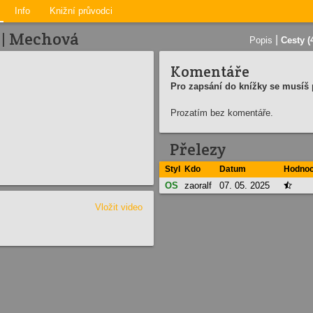
Info
Knižní průvodci
 | Mechová
|
Popis
Cesty (
Komentáře
Pro zapsání do knížky se musíš p
Prozatím bez komentáře.
Přelezy
Styl
Kdo
Datum
Hodnoc
OS
zaoralf
07. 05. 2025

Vložit video