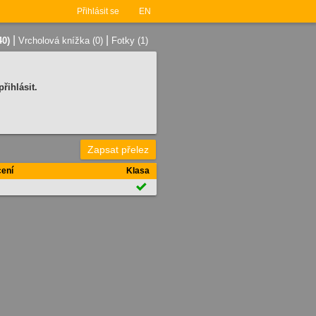
Přihlásit se
EN
|
|
40)
Vrcholová knížka (0)
Fotky (1)
řihlásit.
Zapsat přelez
ení
Klasa
