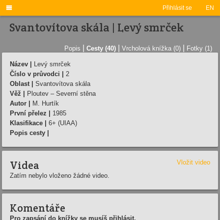

Přihlásit se
EN
Svantovítova skála | Levý smrček
|
|
|
Popis
Cesty (40)
Vrcholová knížka (0)
Fotky (1)
Název |
Levý smrček
Číslo v průvodci |
2
Oblast |
Svantovítova skála
Věž |
Ploutev – Severní stěna
Autor |
M. Hurtík
První přelez |
1985
Klasifikace |
6+ (UIAA)
Popis cesty |
Videa
Vložit video
Zatím nebylo vloženo žádné video.
Komentáře
Pro zapsání do knížky se musíš přihlásit.