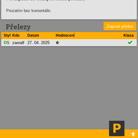
Prozatím bez komentáře.
Přelezy
Zapsat přelez
Styl
Kdo
Datum
Hodnocení
Klasa

OS
zaoralf
27. 04. 2025

