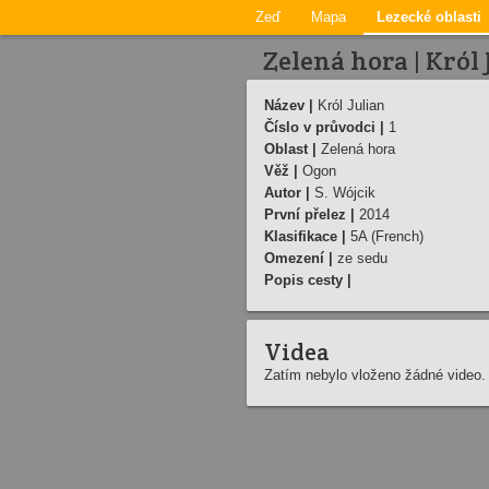
Zeď
Mapa
Lezecké oblasti
Zelená hora | Król 
Název |
Król Julian
Číslo v průvodci |
1
Oblast |
Zelená hora
Věž |
Ogon
Autor |
S. Wójcik
První přelez |
2014
Klasifikace |
5A (French)
Omezení |
ze sedu
Popis cesty |
Videa
Zatím nebylo vloženo žádné video.