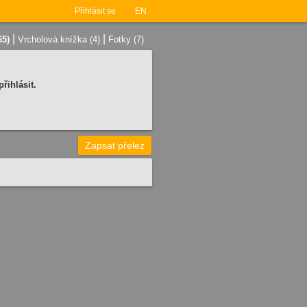
Přihlásit se
EN
|
|
65)
Vrcholová knížka (4)
Fotky (7)
řihlásit.
Zapsat přelez