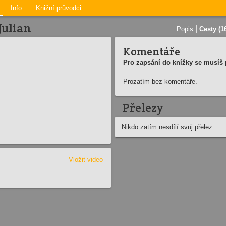
Info
Knižní průvodci
Julian
|
Popis
Cesty (1
Komentáře
Pro zapsání do knížky se musíš p
Prozatím bez komentáře.
Přelezy
Nikdo zatím nesdílí svůj přelez.
Vložit video