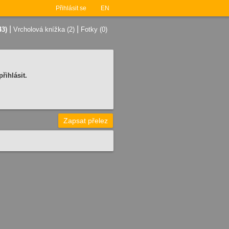
Přihlásit se
EN
|
|
43)
Vrcholová knížka (2)
Fotky (0)
řihlásit.
Zapsat přelez