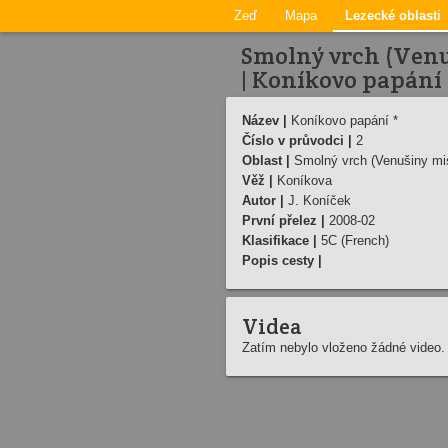
Zeď
Mapa
Lezecké oblasti
Smolný vrch (Venu
| Koníkovo papání
Název |
Koníkovo papání *
Číslo v průvodci |
2
Oblast |
Smolný vrch (Venušiny mis
Věž |
Koníkova
Autor |
J. Koníček
První přelez |
2008-02
Klasifikace |
5C (French)
Popis cesty |
Videa
Zatím nebylo vloženo žádné video.