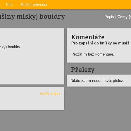
Info
Knižní průvodci
šiny misky) bouldry
|
Popis
Cesty (
Komentáře
Pro zapsání do knížky se musíš p
ky) bouldry
Prozatím bez komentáře.
Přelezy
Nikdo zatím nesdílí svůj přelez.
Vložit video