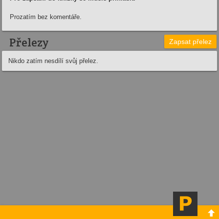
Prozatím bez komentáře.
Přelezy
Zapsat přelez
Nikdo zatím nesdílí svůj přelez.
