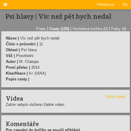

Přihlásit se
EN
Psí hlavy | Víc než pět bych nedal
|
|
|
Popis
Cesty (125)
Vrcholová knížka (0)
Fotky (0)
Název |
Víc než pět bych nedal
Číslo v průvodci |
11
Oblast |
Psí hlavy
Věž |
Prostřední
Autor |
M. Chalupa
První přelez |
2014
Klasifikace |
6+ (UIAA)
Popis cesty |
Videa
Vložit video
Zatím nebylo vloženo žádné video.
Komentáře
Pro zapsání do knížky se musíš přihlásit.