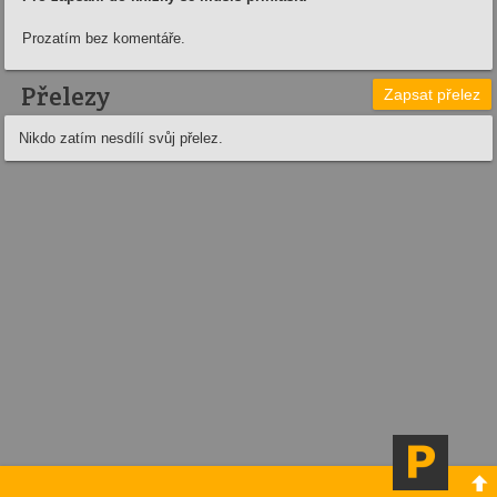
Prozatím bez komentáře.
Přelezy
Zapsat přelez
Nikdo zatím nesdílí svůj přelez.
