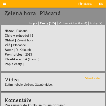

Přihlásit se
EN
Zelená hora | Plácaná
|
|
|
Popis
Cesty (165)
Vrcholová knížka (4)
Fotky (7)
Název |
Plácaná
Číslo v průvodci |
1
Oblast |
Zelená hora
Věž |
Placatice
Autor |
D. Kolouch
První přelez |
2013
Klasifikace |
5A (French)
Popis cesty |
Videa
Vložit video
Zatím nebylo vloženo žádné video.
Komentáře
Pro zapsání do knížky se musíš přihlásit.