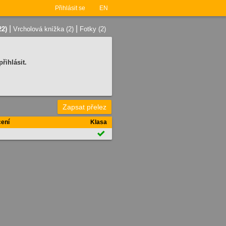
Přihlásit se
EN
|
|
22)
Vrcholová knížka (2)
Fotky (2)
řihlásit.
Zapsat přelez
ení
Klasa
