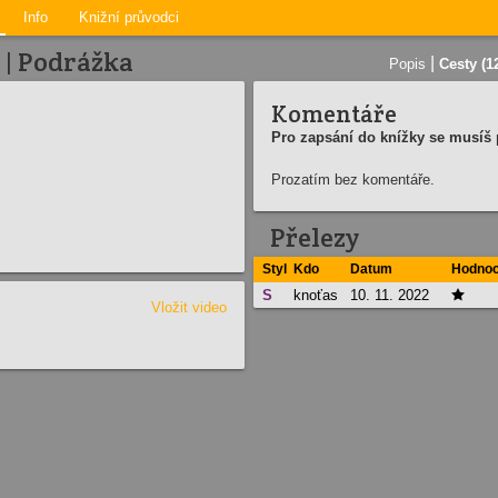
Info
Knižní průvodci
 | Podrážka
|
Popis
Cesty (1
Komentáře
Pro zapsání do knížky se musíš p
Prozatím bez komentáře.
Přelezy
Styl
Kdo
Datum
Hodnoc
S
knoťas
10. 11. 2022

Vložit video