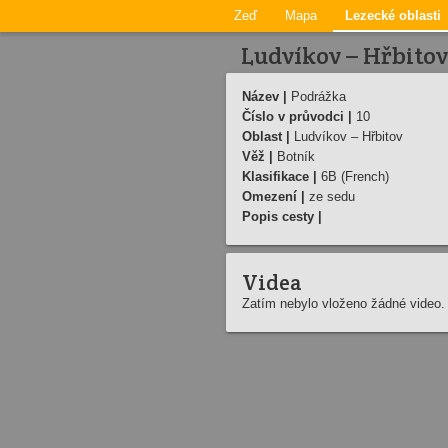
Zeď
Mapa
Lezecké oblasti
Ludvíkov – Hřbitov
Název |
Podrážka
Číslo v průvodci |
10
Oblast |
Ludvíkov – Hřbitov
Věž |
Botník
Klasifikace |
6B (French)
Omezení |
ze sedu
Popis cesty |
Videa
Zatím nebylo vloženo žádné video.