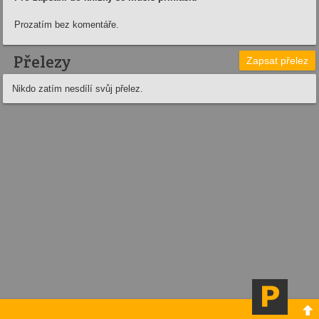
Prozatím bez komentáře.
Přelezy
Zapsat přelez
Nikdo zatím nesdílí svůj přelez.
