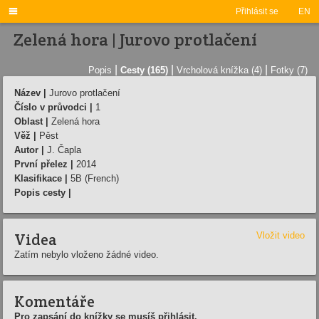

Přihlásit se
EN
Zelená hora | Jurovo protlačení
|
|
|
Popis
Cesty (165)
Vrcholová knížka (4)
Fotky (7)
Název |
Jurovo protlačení
Číslo v průvodci |
1
Oblast |
Zelená hora
Věž |
Pěst
Autor |
J. Čapla
První přelez |
2014
Klasifikace |
5B (French)
Popis cesty |
Videa
Vložit video
Zatím nebylo vloženo žádné video.
Komentáře
Pro zapsání do knížky se musíš přihlásit.