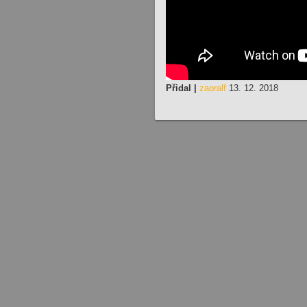
Přidal |
zaoralf
13. 12. 2018