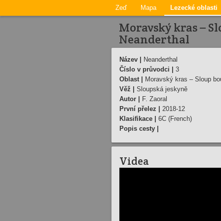
Zeď
Mapa
Lezecké oblasti
Moravský kras – Sl
Neanderthal
Název |
Neanderthal
Číslo v průvodci |
3
Oblast |
Moravský kras – Sloup bo
Věž |
Sloupská jeskyně
Autor |
F. Zaoral
První přelez |
2018-12
Klasifikace |
6C (French)
Popis cesty |
Videa