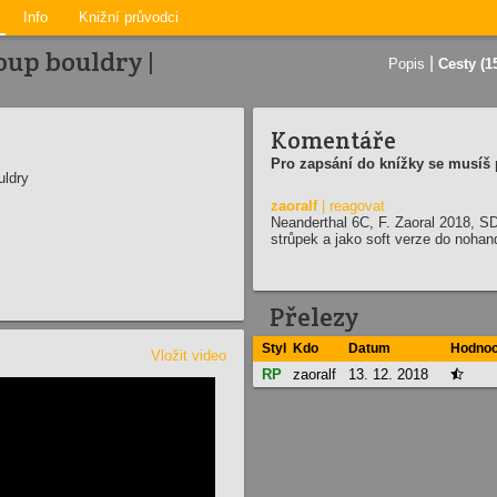
Info
Knižní průvodci
oup bouldry |
|
Popis
Cesty (1
Komentáře
Pro zapsání do knížky se musíš p
uldry
zaoralf
| reagovat
Neanderthal 6C, F. Zaoral 2018, S
strůpek a jako soft verze do nohan
Přelezy
Styl
Kdo
Datum
Hodnoc
Vložit video
RP
zaoralf
13. 12. 2018
