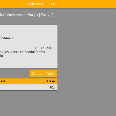
Přihlásit se
EN
|
|
56)
Vrcholová knížka (1)
Fotky (2)
řihlásit.
13. 12. 2018
D v jeskyňce, ze spoďáků přes
du.
Zapsat přelez
ení
Klasa
6C