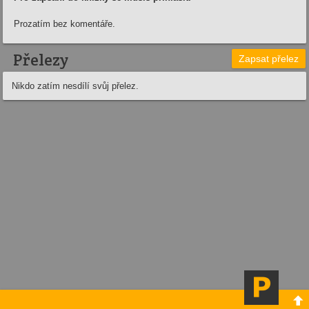
Prozatím bez komentáře.
Přelezy
Zapsat přelez
Nikdo zatím nesdílí svůj přelez.
