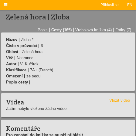

Přihlásit se
EN
Zelená hora | Zloba
|
|
|
Popis
Cesty (165)
Vrcholová knížka (4)
Fotky (7)
Název |
Zloba *
Číslo v průvodci |
6
Oblast |
Zelená hora
Věž |
Nasranec
Autor |
V. Kučírek
Klasifikace |
7A+ (French)
Omezení |
ze sedu
Popis cesty |
Videa
Vložit video
Zatím nebylo vloženo žádné video.
Komentáře
Pro zapsání do knížky se musíš přihlásit.