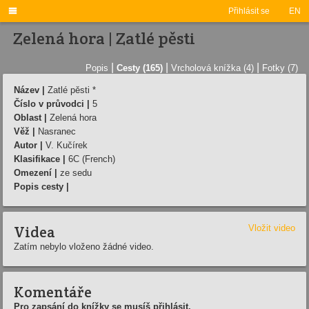

Přihlásit se
EN
Zelená hora | Zatlé pěsti
|
|
|
Popis
Cesty (165)
Vrcholová knížka (4)
Fotky (7)
Název |
Zatlé pěsti *
Číslo v průvodci |
5
Oblast |
Zelená hora
Věž |
Nasranec
Autor |
V. Kučírek
Klasifikace |
6C (French)
Omezení |
ze sedu
Popis cesty |
Videa
Vložit video
Zatím nebylo vloženo žádné video.
Komentáře
Pro zapsání do knížky se musíš přihlásit.