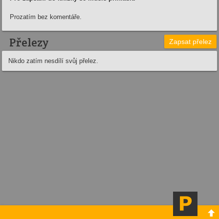
Prozatím bez komentáře.
Přelezy
Zapsat přelez
Nikdo zatím nesdílí svůj přelez.
