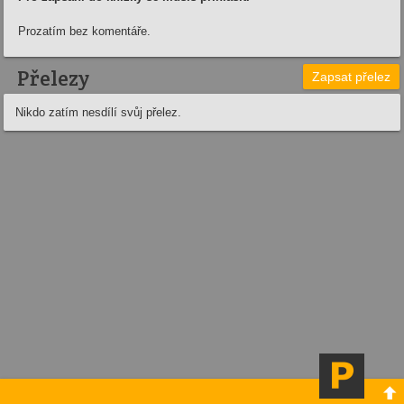
Prozatím bez komentáře.
Přelezy
Zapsat přelez
Nikdo zatím nesdílí svůj přelez.
