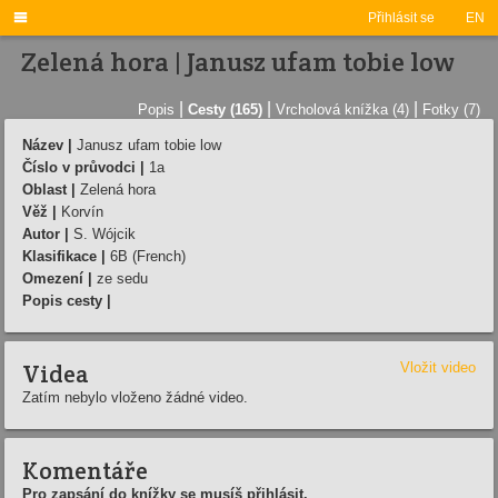

Přihlásit se
EN
Zelená hora | Janusz ufam tobie low
|
|
|
Popis
Cesty (165)
Vrcholová knížka (4)
Fotky (7)
Název |
Janusz ufam tobie low
Číslo v průvodci |
1a
Oblast |
Zelená hora
Věž |
Korvín
Autor |
S. Wójcik
Klasifikace |
6B (French)
Omezení |
ze sedu
Popis cesty |
Videa
Vložit video
Zatím nebylo vloženo žádné video.
Komentáře
Pro zapsání do knížky se musíš přihlásit.