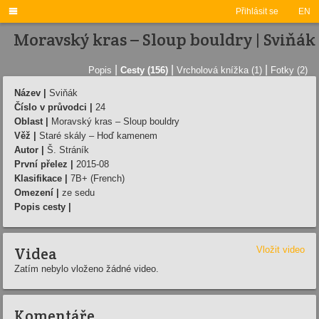

Přihlásit se
EN
Moravský kras – Sloup bouldry | Sviňák
|
|
|
Popis
Cesty (156)
Vrcholová knížka (1)
Fotky (2)
Název |
Sviňák
Číslo v průvodci |
24
Oblast |
Moravský kras – Sloup bouldry
Věž |
Staré skály – Hoď kamenem
Autor |
Š. Stráník
První přelez |
2015-08
Klasifikace |
7B+ (French)
Omezení |
ze sedu
Popis cesty |
Videa
Vložit video
Zatím nebylo vloženo žádné video.
Komentáře