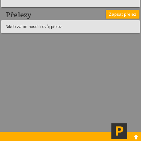
Přelezy
Zapsat přelez
Nikdo zatím nesdílí svůj přelez.
