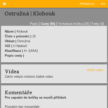

Přihlásit se
EN
Ostružná | Klobouk
|
|
|
Popis
Cesty (56)
Vrcholová knížka (24)
Fotky (0)
Název |
Klobouk
Číslo v průvodci |
15
Oblast |
Ostružná
Věž |
U Nádraží­
Klasifikace |
4+ (UIAA)
Popis cesty |
Videa
Vložit video
Zatím nebylo vloženo žádné video.
Komentáře
Pro zapsání do knížky se musíš přihlásit.
Prozatím bez komentáře.