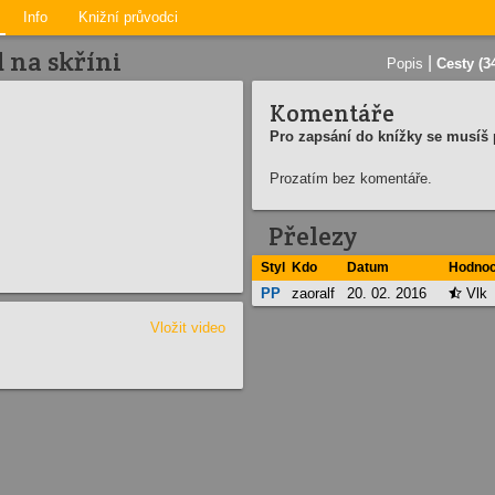
Info
Knižní průvodci
 na skříni
|
Popis
Cesty (3
Komentáře
Pro zapsání do knížky se musíš p
Prozatím bez komentáře.
Přelezy
Styl
Kdo
Datum
Hodnoc
PP
zaoralf
20. 02. 2016
Vlk

Vložit video