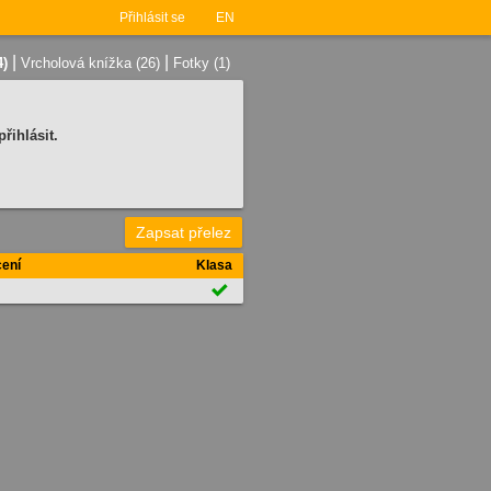
Přihlásit se
EN
|
|
4)
Vrcholová knížka (26)
Fotky (1)
řihlásit.
Zapsat přelez
ení
Klasa
