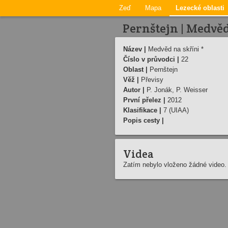
Zeď
Mapa
Lezecké oblasti
Pernštejn | Medvěd
Název |
Medvěd na skříni *
Číslo v průvodci |
22
Oblast |
Pernštejn
Věž |
Převisy
Autor |
P. Jonák, P. Weisser
První přelez |
2012
Klasifikace |
7 (UIAA)
Popis cesty |
Videa
Zatím nebylo vloženo žádné video.