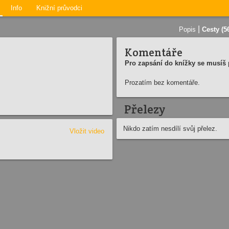
Info
Knižní průvodci
|
Popis
Cesty (5
Komentáře
Pro zapsání do knížky se musíš p
Prozatím bez komentáře.
Přelezy
Nikdo zatím nesdílí svůj přelez.
Vložit video