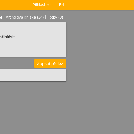
Přihlásit se
EN
|
|
6)
Vrcholová knížka (24)
Fotky (0)
řihlásit.
Zapsat přelez