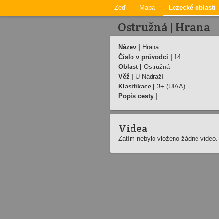
Zeď
Mapa
Lezecké oblasti
Ostružná | Hrana
Název |
Hrana
Číslo v průvodci |
14
Oblast |
Ostružná
Věž |
U Nádraží­
Klasifikace |
3+ (UIAA)
Popis cesty |
Videa
Zatím nebylo vloženo žádné video.