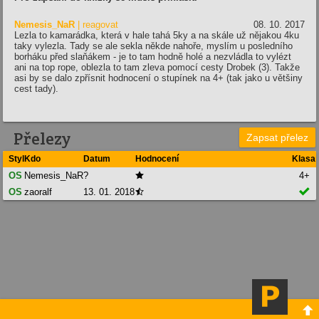
Nemesis_NaR
| reagovat
08. 10. 2017
Lezla to kamarádka, která v hale tahá 5ky a na skále už nějakou 4ku
taky vylezla. Tady se ale sekla někde nahoře, myslím u posledního
borháku před slaňákem - je to tam hodně holé a nezvládla to vylézt
ani na top rope, oblezla to tam zleva pomocí cesty Drobek (3). Takže
asi by se dalo zpřísnit hodnocení o stupínek na 4+ (tak jako u většiny
cest tady).
Přelezy
Zapsat přelez
Styl
Kdo
Datum
Hodnocení
Klasa
OS
Nemesis_NaR
?
4+


OS
zaoralf
13. 01. 2018

