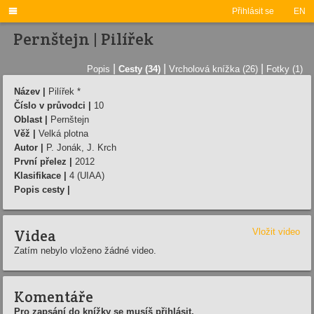

Přihlásit se
EN
Pernštejn | Pilířek
|
|
|
Popis
Cesty (34)
Vrcholová knížka (26)
Fotky (1)
Název |
Pilířek *
Číslo v průvodci |
10
Oblast |
Pernštejn
Věž |
Velká plotna
Autor |
P. Jonák, J. Krch
První přelez |
2012
Klasifikace |
4 (UIAA)
Popis cesty |
Videa
Vložit video
Zatím nebylo vloženo žádné video.
Komentáře
Pro zapsání do knížky se musíš přihlásit.