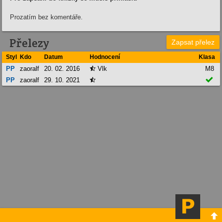
Prozatím bez komentáře.
Přelezy
Zapsat přelez
Styl
Kdo
Datum
Hodnocení
Klasa
PP
zaoralf
20. 02. 2016
Vlk
M8


PP
zaoralf
29. 10. 2021

