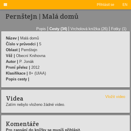

Přihlásit se
EN
Pernštejn | Malá domů
|
|
|
Popis
Cesty (34)
Vrcholová knížka (26)
Fotky (1)
Název |
Malá domů
Číslo v průvodci |
5
Oblast |
Pernštejn
Věž |
Obecní Knihovna
Autor |
P. Jonák
První přelez |
2012
Klasifikace |
8+ (UIAA)
Popis cesty |
Videa
Vložit video
Zatím nebylo vloženo žádné video.
Komentáře
Pro zapsání do knížky se musíš přihlásit.