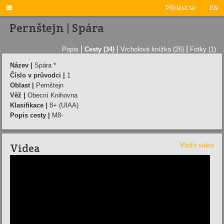

Přihlásit se
EN
Pernštejn | Spára
|
|
|
Popis
Cesty (34)
Vrcholová knížka (26)
Fotky (1)
Název |
Spára *
Číslo v průvodci |
1
Oblast |
Pernštejn
Věž |
Obecní Knihovna
Klasifikace |
8+ (UIAA)
Popis cesty |
M8-
Videa
Vložit video