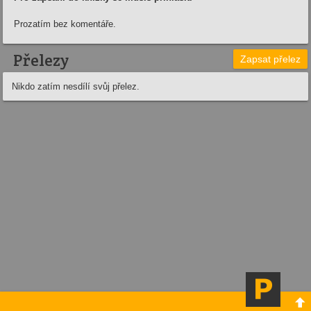
Prozatím bez komentáře.
Přelezy
Zapsat přelez
Nikdo zatím nesdílí svůj přelez.
