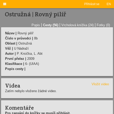

Přihlásit se
EN
Ostružná | Rovný pilí­ř
|
|
|
Popis
Cesty (56)
Vrcholová knížka (24)
Fotky (0)
Název |
Rovný pilí­ř
Číslo v průvodci |
8b
Oblast |
Ostružná
Věž |
U Nádraží­
Autor |
P. Krsička, L. Abt
První přelez |
2009
Klasifikace |
6- (UIAA)
Popis cesty |
Videa
Vložit video
Zatím nebylo vloženo žádné video.
Komentáře
Pro zapsání do knížky se musíš přihlásit.