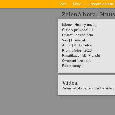
Zeď
Mapa
Lezecké oblasti
Zelená hora | Hnus
Název |
Hnusný traverz
Číslo v průvodci |
1
Oblast |
Zelená hora
Věž |
Hnusáček
Autor |
V. Juchelka
První přelez |
2013
Klasifikace |
5B (French)
Omezení |
ze sedu
Popis cesty |
Videa
Zatím nebylo vloženo žádné video.