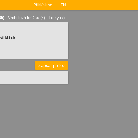
Přihlásit se
EN
|
|
65)
Vrcholová knížka (4)
Fotky (7)
řihlásit.
Zapsat přelez