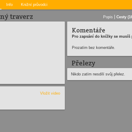
Info
Knižní průvodci
ný traverz
|
Popis
Cesty (1
Komentáře
Pro zapsání do knížky se musíš p
Prozatím bez komentáře.
Přelezy
Nikdo zatím nesdílí svůj přelez.
Vložit video