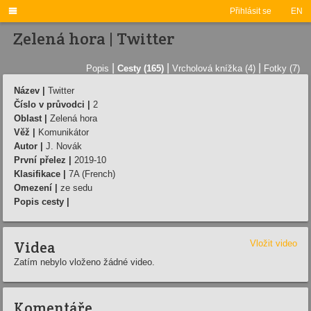

Přihlásit se
EN
Zelená hora | Twitter
|
|
|
Popis
Cesty (165)
Vrcholová knížka (4)
Fotky (7)
Název |
Twitter
Číslo v průvodci |
2
Oblast |
Zelená hora
Věž |
Komunikátor
Autor |
J. Novák
První přelez |
2019-10
Klasifikace |
7A (French)
Omezení |
ze sedu
Popis cesty |
Videa
Vložit video
Zatím nebylo vloženo žádné video.
Komentáře