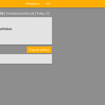
Přihlásit se
EN
|
|
65)
Vrcholová knížka (4)
Fotky (7)
řihlásit.
Zapsat přelez