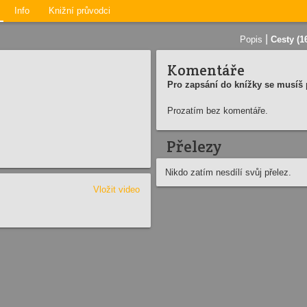
Info
Knižní průvodci
|
Popis
Cesty (1
Komentáře
Pro zapsání do knížky se musíš p
Prozatím bez komentáře.
Přelezy
Nikdo zatím nesdílí svůj přelez.
Vložit video