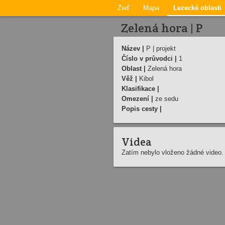
Zeď
Mapa
Lezecké oblasti
Zelená hora | P
Název |
P | projekt
Číslo v průvodci |
1
Oblast |
Zelená hora
Věž |
Kibol
Klasifikace |
Omezení |
ze sedu
Popis cesty |
Videa
Zatím nebylo vloženo žádné video.