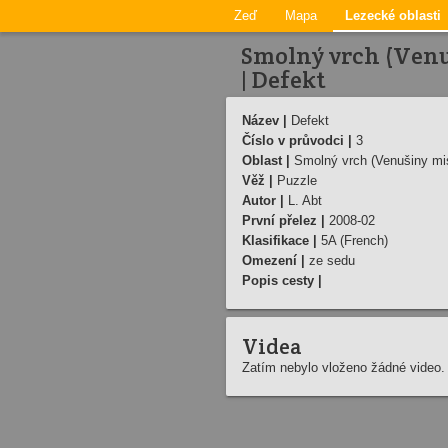
Zeď
Mapa
Lezecké oblasti
Smolný vrch (Venu
| Defekt
Název |
Defekt
Číslo v průvodci |
3
Oblast |
Smolný vrch (Venušiny mis
Věž |
Puzzle
Autor |
L. Abt
První přelez |
2008-02
Klasifikace |
5A (French)
Omezení |
ze sedu
Popis cesty |
Videa
Zatím nebylo vloženo žádné video.