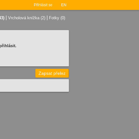
Přihlásit se
EN
|
|
43)
Vrcholová knížka (2)
Fotky (0)
řihlásit.
Zapsat přelez