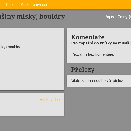
Info
Knižní průvodci
šiny misky) bouldry
|
Popis
Cesty (
Komentáře
Pro zapsání do knížky se musíš p
ky) bouldry
Prozatím bez komentáře.
Přelezy
Nikdo zatím nesdílí svůj přelez.
Vložit video