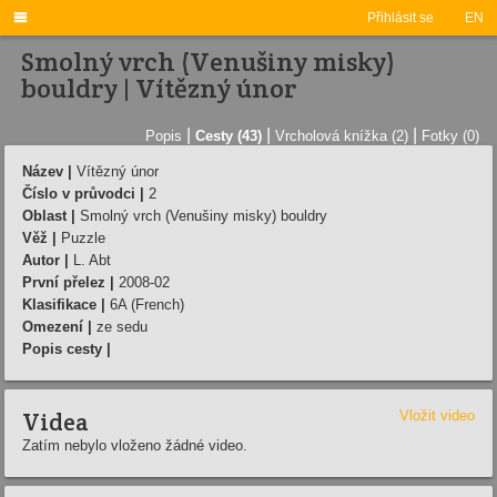

Přihlásit se
EN
Smolný vrch (Venušiny misky)
bouldry | Ví­tězný únor
|
|
|
Popis
Cesty (43)
Vrcholová knížka (2)
Fotky (0)
Název |
Ví­tězný únor
Číslo v průvodci |
2
Oblast |
Smolný vrch (Venušiny misky) bouldry
Věž |
Puzzle
Autor |
L. Abt
První přelez |
2008-02
Klasifikace |
6A (French)
Omezení |
ze sedu
Popis cesty |
Videa
Vložit video
Zatím nebylo vloženo žádné video.