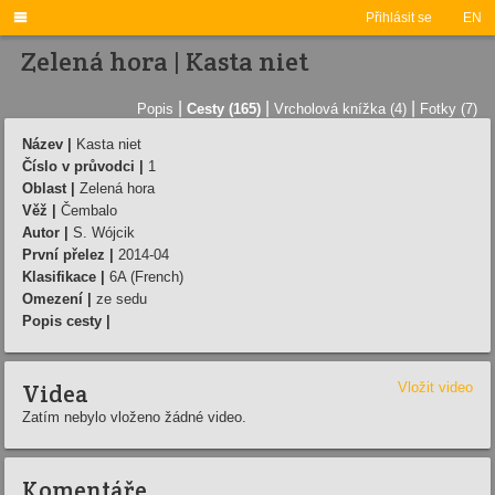

Přihlásit se
EN
Zelená hora | Kasta niet
|
|
|
Popis
Cesty (165)
Vrcholová knížka (4)
Fotky (7)
Název |
Kasta niet
Číslo v průvodci |
1
Oblast |
Zelená hora
Věž |
Čembalo
Autor |
S. Wójcik
První přelez |
2014-04
Klasifikace |
6A (French)
Omezení |
ze sedu
Popis cesty |
Videa
Vložit video
Zatím nebylo vloženo žádné video.
Komentáře