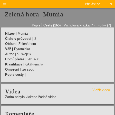

Přihlásit se
EN
Zelená hora | Mumia
|
|
|
Popis
Cesty (165)
Vrcholová knížka (4)
Fotky (7)
Název |
Mumia
Číslo v průvodci |
2
Oblast |
Zelená hora
Věž |
Pyramidka
Autor |
S. Wójcik
První přelez |
2013-08
Klasifikace |
6A (French)
Omezení |
ze sedu
Popis cesty |
Videa
Vložit video
Zatím nebylo vloženo žádné video.
Komentáře