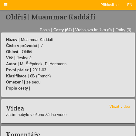

Přihlásit se
EN
Oldřiš | Muammar Kaddáfí
|
|
|
Popis
Cesty (64)
Vrcholová knížka (0)
Fotky (0)
Název |
Muammar Kaddáfí
Číslo v průvodci |
7
Oblast |
Oldřiš
Věž |
Jeskyně
Autor |
M. Štěpánek, P. Hartmann
První přelez |
2011-03
Klasifikace |
6B (French)
Omezení |
ze sedu
Popis cesty |
Videa
Vložit video
Zatím nebylo vloženo žádné video.
Komentáře