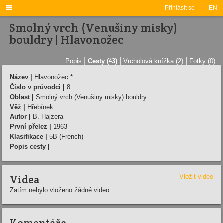

Přihlásit se
EN
Smolný vrch (Venušiny misky)
bouldry | Hlavonožec
|
|
|
Popis
Cesty (43)
Vrcholová knížka (2)
Fotky (0)
Název |
Hlavonožec *
Číslo v průvodci |
8
Oblast |
Smolný vrch (Venušiny misky) bouldry
Věž |
Hřebí­nek
Autor |
B. Hajzera
První přelez |
1963
Klasifikace |
5B (French)
Popis cesty |
Videa
Vložit video
Zatím nebylo vloženo žádné video.
Komentáře