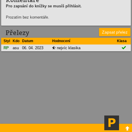
Pro zapsání do knížky se musíš přihlásit.
Prozatím bez komentáře.
Přelezy
Zapsat přelez
Styl
Kdo
Datum
Hodnocení
Klasa

RP
asu
06. 04. 2023
nejvíc klasika

