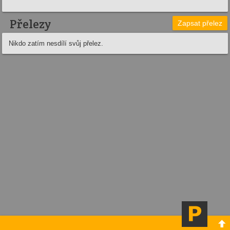
Přelezy
Zapsat přelez
Nikdo zatím nesdílí svůj přelez.
