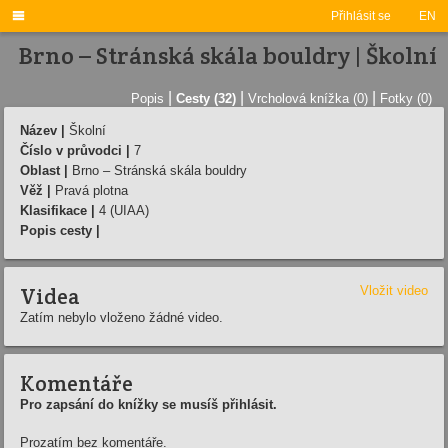

Přihlásit se
EN
Brno – Stránská skála bouldry | Školní
|
|
|
Popis
Cesty (32)
Vrcholová knížka (0)
Fotky (0)
Název |
Školní
Číslo v průvodci |
7
Oblast |
Brno – Stránská skála bouldry
Věž |
Pravá plotna
Klasifikace |
4 (UIAA)
Popis cesty |
Videa
Vložit video
Zatím nebylo vloženo žádné video.
Komentáře
Pro zapsání do knížky se musíš přihlásit.
Prozatím bez komentáře.