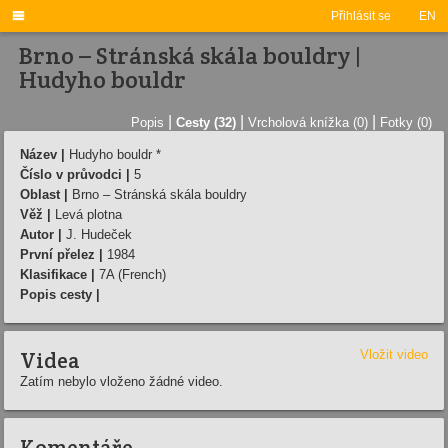

Přihlásit se
EN
Brno – Stránská skála bouldry |
Hudyho bouldr
|
|
|
Popis
Cesty (32)
Vrcholová knížka (0)
Fotky (0)
Název |
Hudyho bouldr *
Číslo v průvodci |
5
Oblast |
Brno – Stránská skála bouldry
Věž |
Levá plotna
Autor |
J. Hudeček
První přelez |
1984
Klasifikace |
7A (French)
Popis cesty |
Videa
Vložit video
Zatím nebylo vloženo žádné video.
Komentáře