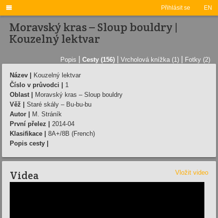

Přihlásit se
EN
Moravský kras – Sloup bouldry |
Kouzelný lektvar
|
|
|
Popis
Cesty (156)
Vrcholová knížka (1)
Fotky (2)
Název |
Kouzelný lektvar
Číslo v průvodci |
1
Oblast |
Moravský kras – Sloup bouldry
Věž |
Staré skály – Bu-bu-bu
Autor |
M. Stráník
První přelez |
2014-04
Klasifikace |
8A+/8B (French)
Popis cesty |
Videa
Vložit video