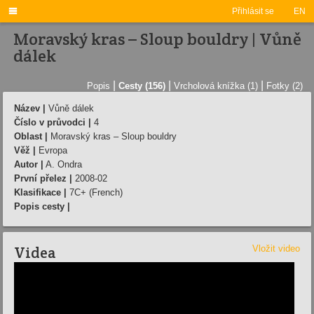

Přihlásit se
EN
Moravský kras – Sloup bouldry | Vůně
dálek
|
|
|
Popis
Cesty (156)
Vrcholová knížka (1)
Fotky (2)
Název |
Vůně dálek
Číslo v průvodci |
4
Oblast |
Moravský kras – Sloup bouldry
Věž |
Evropa
Autor |
A. Ondra
První přelez |
2008-02
Klasifikace |
7C+ (French)
Popis cesty |
Videa
Vložit video