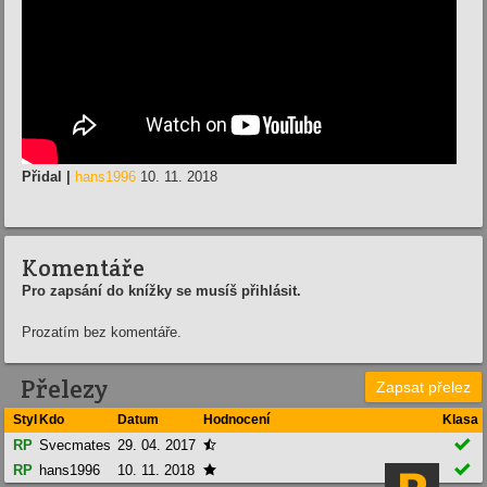
Přidal |
hans1996
10. 11. 2018
Komentáře
Pro zapsání do knížky se musíš přihlásit.
Prozatím bez komentáře.
Přelezy
Zapsat přelez
Styl
Kdo
Datum
Hodnocení
Klasa

RP
Svecmates
29. 04. 2017


RP
hans1996
10. 11. 2018
