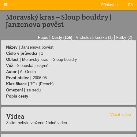

Přihlásit se
EN
Moravský kras – Sloup bouldry |
Janzenova pověst
|
|
|
Popis
Cesty (156)
Vrcholová knížka (1)
Fotky (2)
Název |
Janzenova pověst
Číslo v průvodci |
1
Oblast |
Moravský kras – Sloup bouldry
Věž |
Sloupská jeskyně
Autor |
A. Ondra
První přelez |
2006-05
Klasifikace |
7C+ (French)
Omezení |
ze sedu
Popis cesty |
Videa
Vložit video
Zatím nebylo vloženo žádné video.