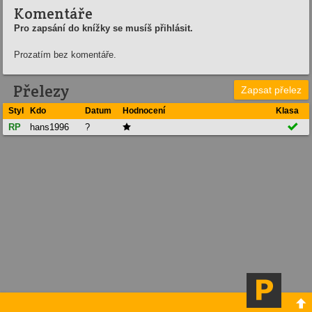
Komentáře
Pro zapsání do knížky se musíš přihlásit.
Prozatím bez komentáře.
Přelezy
Zapsat přelez
Styl
Kdo
Datum
Hodnocení
Klasa

RP
hans1996
?

