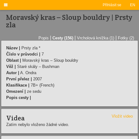

Přihlásit se
EN
Moravský kras – Sloup bouldry | Prsty
zla
|
|
|
Popis
Cesty (156)
Vrcholová knížka (1)
Fotky (2)
Název |
Prsty zla *
Číslo v průvodci |
7
Oblast |
Moravský kras – Sloup bouldry
Věž |
Staré skály – Bushman
Autor |
A. Ondra
První přelez |
2007
Klasifikace |
7B+ (French)
Omezení |
ze sedu
Popis cesty |
Videa
Vložit video
Zatím nebylo vloženo žádné video.